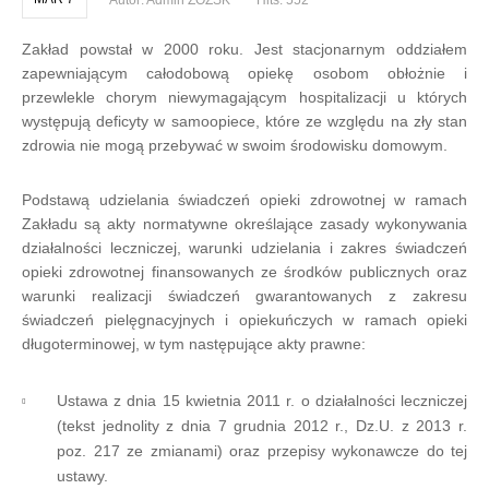
Autor:
Admin ZOZSK
Hits: 552
Zakład powstał w 2000 roku. Jest stacjonarnym oddziałem
zapewniającym całodobową opiekę osobom obłożnie i
przewlekle chorym niewymagającym hospitalizacji u których
występują deficyty w samoopiece, które ze względu na zły stan
zdrowia nie mogą przebywać w swoim środowisku domowym.
Podstawą udzielania świadczeń opieki zdrowotnej w ramach
Zakładu są akty normatywne określające zasady wykonywania
działalności leczniczej, warunki udzielania i zakres świadczeń
opieki zdrowotnej finansowanych ze środków publicznych oraz
warunki realizacji świadczeń gwarantowanych z zakresu
świadczeń pielęgnacyjnych i opiekuńczych w ramach opieki
długoterminowej, w tym następujące akty prawne:
Ustawa z dnia 15 kwietnia 2011 r. o działalności leczniczej
(tekst jednolity z dnia 7 grudnia 2012 r., Dz.U. z 2013 r.
poz. 217 ze zmianami) oraz przepisy wykonawcze do tej
ustawy.