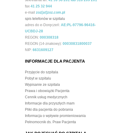
sekretariat tel.
41 39 56 201 lub 516 209 201
fax
41 25 32 944
e-mail
zoz[at]zoz.com.pl
spis telefonów w szpitalu
adres do e-Doręczeń:
AE:PL-97796-96416-
UCBDJ-28
REGON:
000308318
REGON (14-znakowy):
00030831800037
NIP:
6631609127
INFORMACJE DLA PACJENTA
Przyjęcie do szpitala
Pobyt w szpitalu
Wypisanie ze szpitala
Prawa i obowiązki Pacjenta
Cennik usług medycznych
Informacje dla przyszłych mam
Pliki dla pacjenta do pobrania
Informacja o wpływie promieniowania
Pełnomocnik ds. Praw Pacjenta